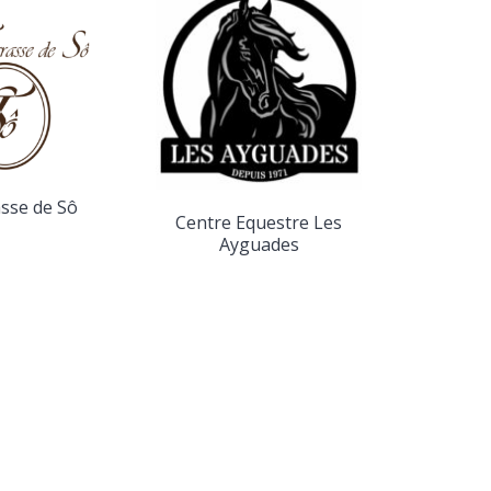
Contr
asse de Sô
Centre Equestre Les
Ayguades