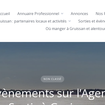
ccueil
Annuaire Professionnel
Annonces
Nos 
uissan : partenaires locaux et activités
Sorties et évè
Où manger à Gruissan et alentou
NON CLASSÉ
vènements sur l’Age