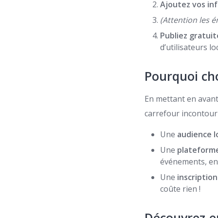
Ajoutez vos in
(Attention les
Publiez gratui
d’utilisateurs lo
Pourquoi cho
En mettant en avant 
carrefour incontourna
Une
audience l
Une
plateforme
événements, ent
Une
inscriptio
coûte rien !
Découvrez-en