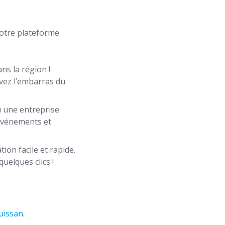
notre plateforme
ns la région !
avez l’embarras du
u une entreprise
 événements et
ion facile et rapide.
uelques clics !
uissan
.