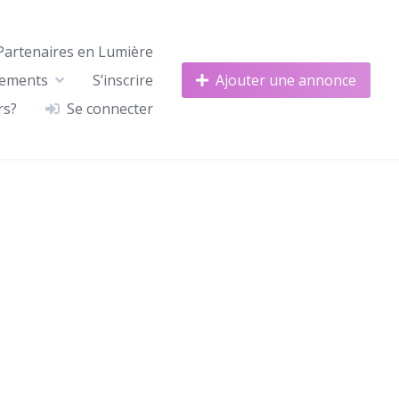
Partenaires en Lumière
nements
S’inscrire
Ajouter une annonce
rs?
Se connecter
365
Outlook Live