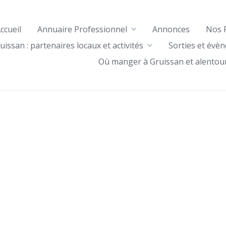
ccueil
Annuaire Professionnel
Annonces
Nos 
uissan : partenaires locaux et activités
Sorties et évè
Où manger à Gruissan et alentou
r Google
iCalendar
Office 