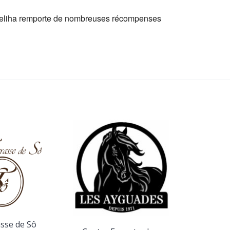
 Zeliha remporte de nombreuses récompenses
Contr
asse de Sô