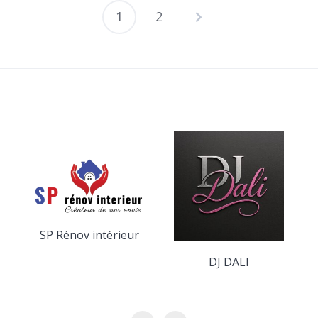
1
2
Pagination
des
publications
Mca construction
DJ DALI