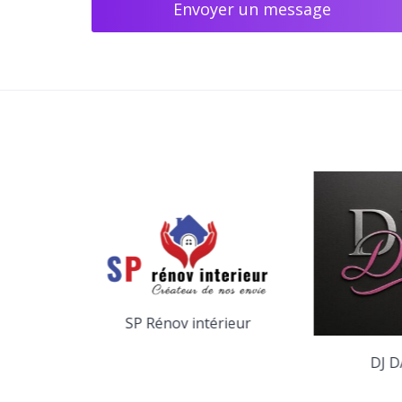
Envoyer un message
SP Rénov intérieur
yage
DJ D