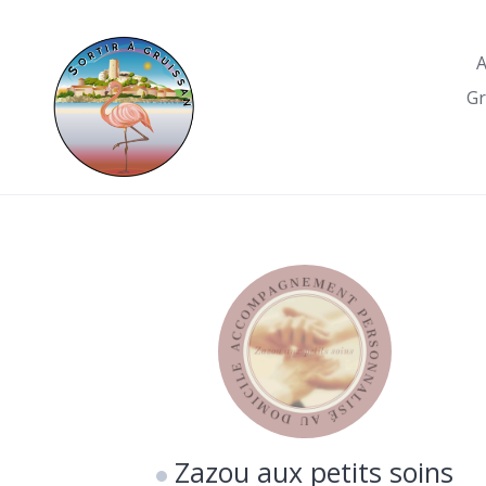
Skip
to
A
content
Gr
Zazou aux petits soins