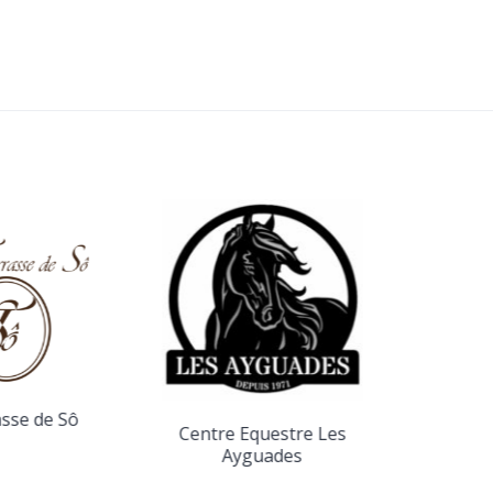
Cont
asse de Sô
Centre Equestre Les
Ayguades