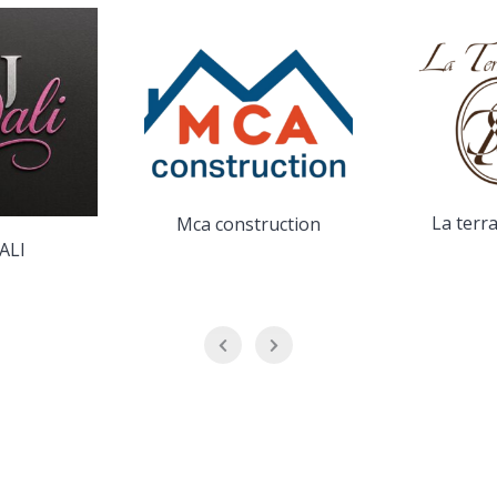
La terrasse de Sô
truction
Centre E
Ayg