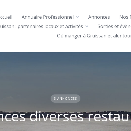
ccueil
Annuaire Professionnel
Annonces
Nos 
uissan : partenaires locaux et activités
Sorties et évè
Où manger à Gruissan et alentou
3 ANNONCES
ces diverses restau