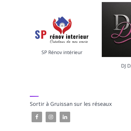
térieur
Mca cons
DJ DALI
Sortir à Gruissan sur les réseaux