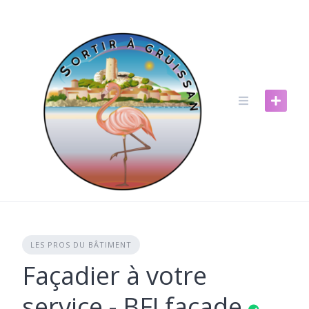
Skip
to
content
LES PROS DU BÂTIMENT
Façadier à votre
service - BFJ façade