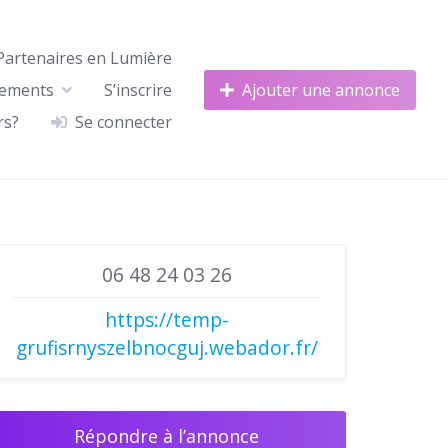
Partenaires en Lumière
nements
S’inscrire
Ajouter une annonce
rs?
Se connecter
06 48 24 03 26
https://temp-
grufisrnyszelbnocguj.webador.fr/
Répondre à l’annonce