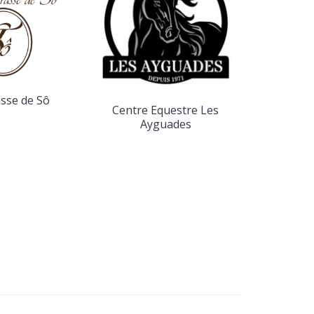
Contr
asse de Sô
Centre Equestre Les
Ayguades