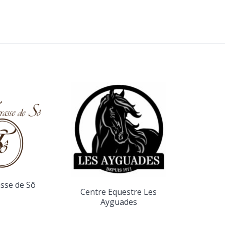
Contr
asse de Sô
Centre Equestre Les
Ayguades