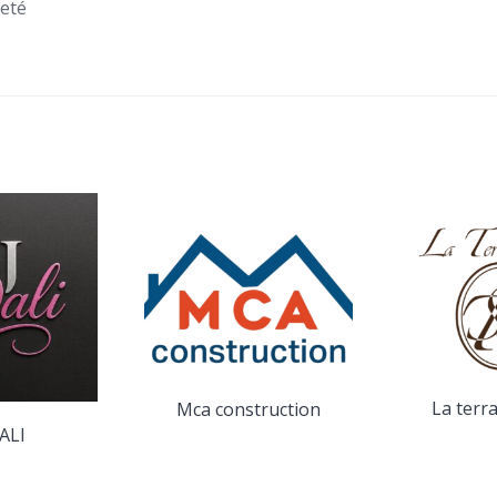
reté
La terr
Mca construction
ALI