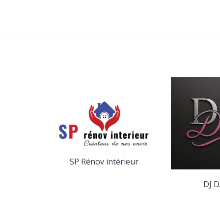
SP Rénov intérieur
yage
DJ D