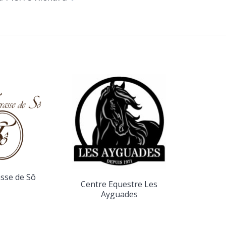
Contr
asse de Sô
Centre Equestre Les
Ayguades