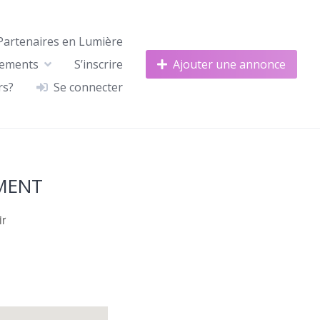
Partenaires en Lumière
nements
S’inscrire
Ajouter une annonce
rs?
Se connecter
MENT
ir