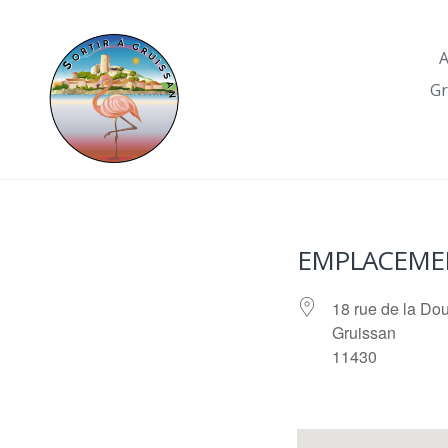
Skip
to
A
content
Gr
EMPLACEME
18 rue de la Do
Gruissan
11430