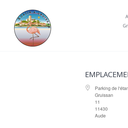
Skip
to
A
content
Gr
EMPLACEME
Parking de l'éta
Gruissan
11
11430
Aude