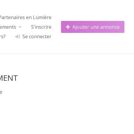
Partenaires en Lumière
nements
S’inscrire
Ajouter une annonce
rs?
Se connecter
MENT
ir