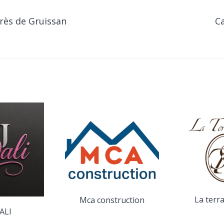
grès de Gruissan
Ca
La terr
Mca construction
ALI