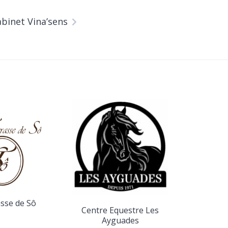
binet Vina’sens
Contr
asse de Sô
Centre Equestre Les
Ayguades