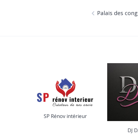
Palais des con
SP Rénov intérieur
yage
DJ D